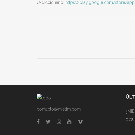
U-diccionario:
https://play.google.com/store/ap
ÚLT
contacto@mistim.com
¿MI
octu