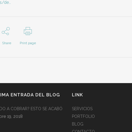
ps/de…
Share
Print page
IMA ENTRADA DEL BLOG
LINK
EDO A COBRAR? ESTO SE ACABÓ
SERVICIOS
bre 19, 2018
PORTFOLIO
BLOG
CONTACTO