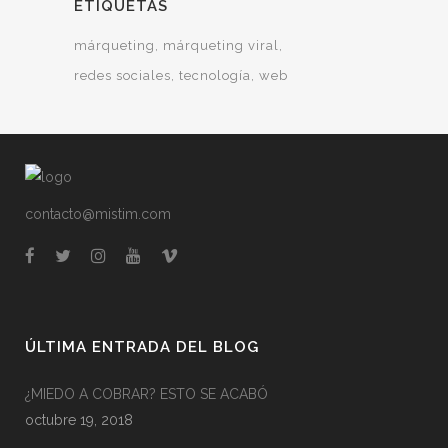
ETIQUETAS
márqueting
márqueting viral
redes sociales
tecnología
web
contacto@mistim.com
ÚLTIMA ENTRADA DEL BLOG
¿MIEDO A COBRAR? ESTO SE ACABÓ
octubre 19, 2018