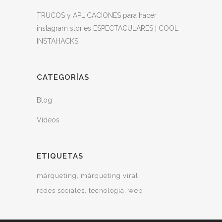
TRUCOS y APLICACIONES para hacer
instagram stories ESPECTACULARES | COOL
INSTAHACKS
CATEGORÍAS
Blog
Vídeos
ETIQUETAS
márqueting
márqueting viral
redes sociales
tecnología
web